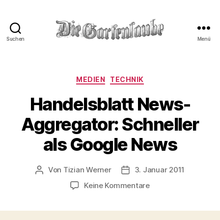
Suchen
Menü
Die
Gartenlaube
Kategorien
MEDIEN
TECHNIK
Handelsblatt News-
Aggregator: Schneller
als Google News
Von
Tizian Werner
3. Januar 2011
Beitragsautor
Beitragsdatum
zu
Keine Kommentare
Handelsblatt
News-
Aggregator: